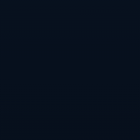
通过官方公告确认 后再加入收藏 并定期关注是否有新的
地址通知。
投注之前更要看清规则与合规性
很多人只盯着
世界杯投注入口最新网址
本身 是否能打开
是否能下单 却忽略了更基础的问题 平台是否在当地法律
框架下合规运营 是否明确展示条款规则与风险提示 是否
对用户资金有隔离与保护措施。一个看似“最新”的入口
如果背后的主体缺乏清晰信息 甚至连客服响应都异常迟
缓 那么就算短期内可以投注 长期来看也埋下隐患。建议
在正式投注前 先查看平台对世界杯赛事玩法的说明 包括
让球盘 组合串关 结算规则等 并注意是否有明确的争议
处理流程 与投诉渠道 清楚规则是保护胜率 更是保护权
益。