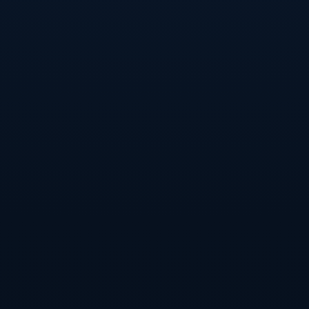
原账号。他在未核实的情况下直接输入了账户与密码 不
久后发现原本在真实平台中的余额被快速转出 账户还被
用来进行不明投注。事后追溯 该链接其实是仿冒域名通
过爬虫复制了平台的前端页面 但后台完全由诈骗团伙控
制。这个案例反映出一个问题 真正的风险往往产生于对
“熟悉界面”的盲目信任 一旦脱离官方渠道确认 任何“看
起来很像”的入口都不应轻易输入账号与资金信息。
合理使用收藏与备份策略
找准了可信的
世界杯投注入口最新网址
后 不少用户会选
择将其添加到浏览器收藏夹 以便下次直接访问 这本身是
个不错的习惯 但仍需注意两个细节其一 平台如果发布了
域名变更公告 要及时更新收藏记录 避免长期使用过期入
口 导致访问异常或被中间人劫持 其二 不要在公共设备
上勾选自动登录或保存密码 以免他人借机操作你的账
户。更稳妥的做法是 使用自己的常用设备访问 最新链接