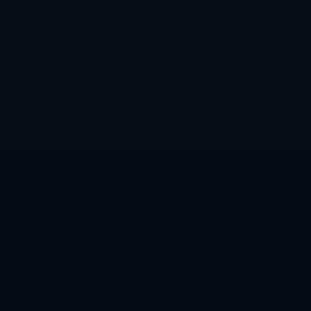
录和下注 是否存在频繁掉线与卡顿 是否能及时更新实时
赔率与赛况数据 这些技术层面的表现 直接关系到用户下
注时机与结算体验。同时 客服体系也很关键 正规平台通
常提供7 24小时多渠道服务 包括在线客服 邮件与工单
并对充值未到账 提款延迟 赔率争议等问题给出明确的处
理时限。通过这些综合指标 用户可以进一步判断 自己正
在使用的是否真的是一个“最新且可靠”的世界杯投注入
口 而不仅仅是一个能打开的网页。
leyu乐鱼体育（aucascrm.com）「阿文力荐」leyu体育官
网登录入口汇聚全球赛事与电竞资...