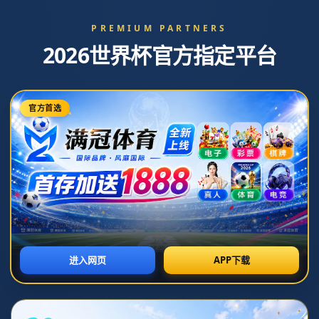
新闻资讯
网站首页
新闻资讯