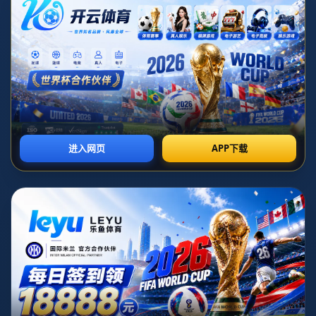
世界杯投注入口最新网址
世界杯投注入口最新网址攻略
每逢世界杯，关于
世界杯投注入口最新网址
的讨论就会
迅速升温。球迷既期待赛场上的巅峰对决，也想通过合
理合规的投注为自己的预测增加一份参与感。网络上充
斥着真假难辨的链接与推广，一旦选择错误，不仅影响
体验，更可能牵涉资金与隐私风险。提前弄清楚如何识
别正规入口、怎样判断链接是否为最新、以及在投注过
程中如何控制风险，就成为每一位玩家在激情之前必须
补上的一课。
世界杯投注入口最新网址的核心含义