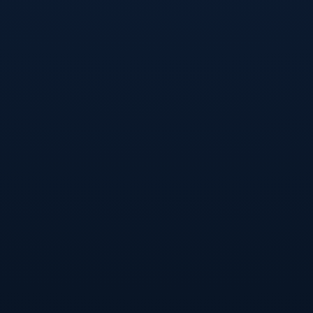
节着手 首先 查看是否启用安全协议 合法平台通常采用
https 加密，并配有正规证书 点击浏览器地址栏查看证
书颁发机构与域名匹配情况 异常证书或跳转告警应引起
重视。其次 观察页面设计与交互 是否存在大量夸张弹窗
极端高赔率诱导文案 以及明显粗糙的界面抄袭 这些都是
仿冒站常见特征。再次 对比注册与登录流程 如需在未进
入正式页面前就上传大量证件照片或银行卡信息 且缺少
隐私说明 就要提高警惕。最后 可以通过小额试投和提款
测试验证通道稳定性 真实平台在资金往来方面的体验通
常更为规范透明。
从案例看“贪图方便”带来的隐患
有球迷在某次世界杯期间为了图省事 在聊天群里看到一
个号称“最新内部通道”的
世界杯投注入口最新网址
链接
页面布局与自己常用平台极为相似 登录也提示可以使用