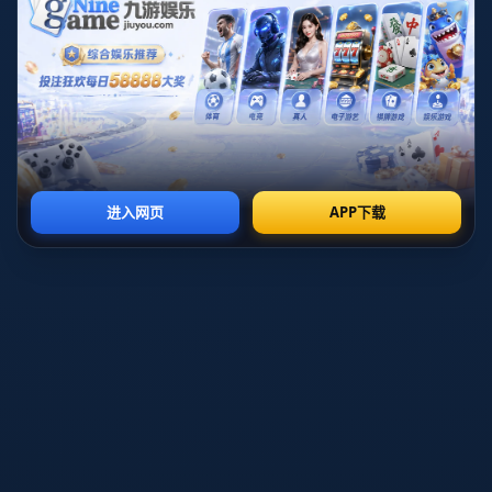
所谓
世界杯投注入口最新网址
，本质上是指当前仍然有
效、能够正常访问且安全可信的世界杯相关投注平台链
接。从用户角度看，它包含三个关键元素 一是入口要稳
定可信 二是链接必须是近期更新并通过安全验证 三是能
够顺畅完成注册 登录 充值 提款等操作。很多人误以为
只要能打开页面就是“最新”，事实上，真正值得关注的
是平台是否有官方渠道公示域名变更记录，是否具备长
期运营资质，以及是否对老链接做了安全跳转提示。
为何总在强调寻找最新网址
世界杯期间访问量巨大，不少平台会因为监管要求 安全
策略调整或服务器压力而频繁更换域名，导致旧地址访
问异常或跳转异常。与此仿冒站点也会利用用户急于登
录的心理，通过类似域名、虚假推广页来绕过用户警惕
心。一旦误入，可能出现充值不到账、赔率被篡改、甚
至个人信息被泄露的情况。“最新”不只是时间上的更