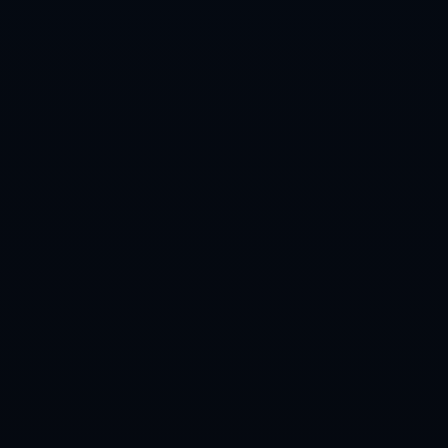
网登录入口汇聚全球赛事与电竞资...
友情链接
友情链接
热门新闻
世界杯外围正规热门
2026-08-08