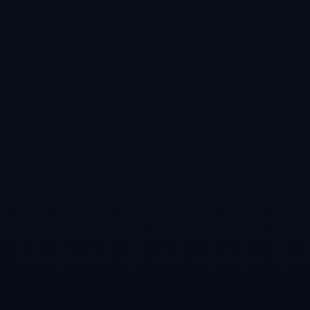
度警惕。只要一步操作不慎，就可能让个人信息和资金
暴露在风险之中。