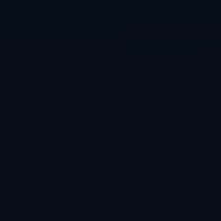
为了降低此类风险，用户在使用任何世界杯相关服务
时，应养成验证平台身份的习惯。具体而言，一是优先
通过国际足联或赛事主办方公布的官方链接进入比分页
面，二是使用知名度高、具备安全认证的体育类应用和
网站，三是留意平台是否有清晰的隐私政策与安全说
明。对于打着“世界杯比分安全官方入口”旗号、却在页
面中充斥博彩、充值、送彩金等内容的站点，要保持高