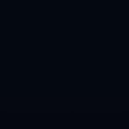
世界杯投注在线入口地址
2026-08-08
2026世界杯下注分析官方
2026-08-08