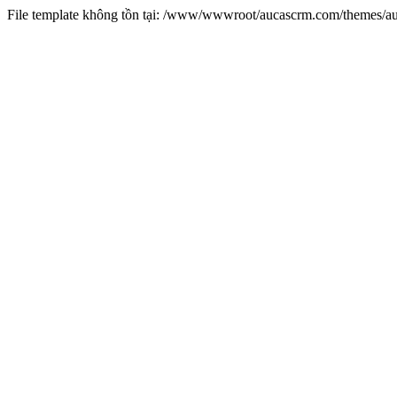
File template không tồn tại: /www/wwwroot/aucascrm.com/themes/