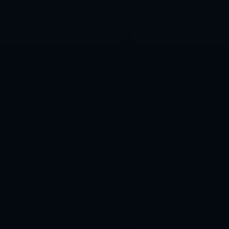
世界杯比分安全官方
2026-08-08
2025年顶级赛事提名
2026-08-08
里尔在法甲七球大战中力克埃塞尔，四人染红离场
2026-08-08