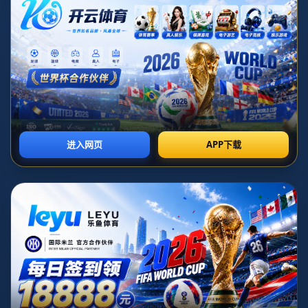
世界杯盘口哪个好官方
世界杯盘口哪个好官方 深度揭秘理性玩家的选择逻辑
当世界杯这样的顶级赛事到来时，“世界杯盘口哪个好官
方”几乎会成为所有购彩爱好者、数据党和球迷茶余饭后
的高频话题。一方面，大家希望通过盘口感受赛事的紧
张与乐趣；又担心掉进不正规平台的陷阱。如何在琳琅
满目的世界杯盘口中做出理性选择，既兼顾赔率与玩
法，又确保平台安全、资金可靠，就成了真正有经验的
玩家最在意的关键点。