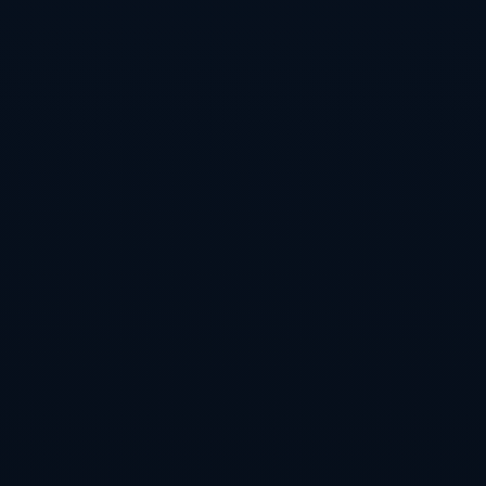
案例分析 理性选择胜过盲目追高
以某届世界杯小组赛为例，一场传统强队对阵防守稳健
的“黑马”。在赛前数小时，主流官方盘口给出的让球
为-1 0，主队低水，客队高水，大小球为2 5。随着临近
开赛，市场资金大量涌入强队方向，不少非正规平台为
了吸引新用户，将强队的水位刻意拉高，看上去“回报更
好”。然而有经验的玩家通过对比发现，权威官方盘口开
始小幅上调球深，从-1 0调整为-1 25，水位则维持相对
平衡，明显是考虑到资金与情报变化后的风控调整。最
终比赛结果是强队仅一球小胜，在正规盘口中选择客队
受让或小球的玩家获利，而在“高赔率”非正规盘口一味
追强队全胜的很多人却遭遇损失。这类案例提醒人们，
真正好的世界杯官方盘口，是在信息与价格之间保持专
业平衡，而不是单纯给你看起来诱人的数字。
数据工具与信息源如何辅助判断哪个好