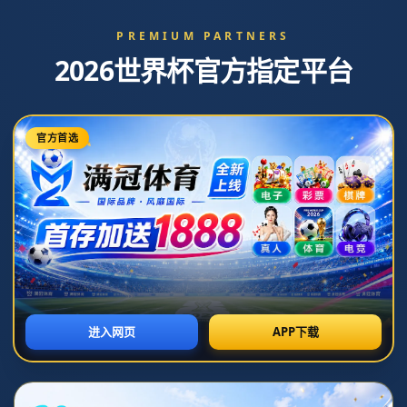
新闻资讯
网站首页
新闻资讯