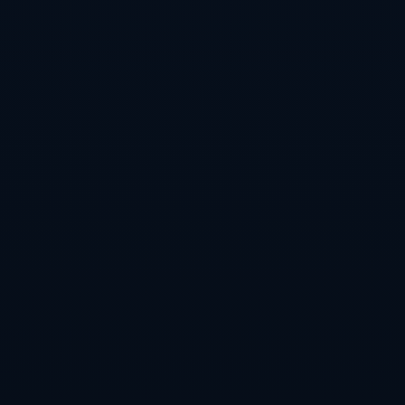
随着数据分析工具普及，讨论“世界杯盘口哪个好官方”
时，越来越多玩家会结合赔率对比网站、即时指数曲
线、交易量监控等工具。通过多平台的盘口对比，可以
发现哪些平台的初始盘更接近主流庄家，哪些平台的即
时盘更灵敏。再结合球队的伤停公告、主帅发布会、训
练画面与专业媒体预测，玩家可以更清楚地判断盘口调
整是否合理。若某平台的盘口走势经常与主流反向，而
且缺乏公开解释，那么即便它也宣称“官方”，也需要保
持谨慎。
避免虚假“官方”的识别要点
世界杯盘口哪个好官方这个问题背后，还有一个更现实
的风险，就是如何识别冒用“官方”概念的平台。首先要
留意是否公开牌照信息与监管机构，正规平台通常会在
页面底部标明许可编号与监管方。其次是用户评价与口