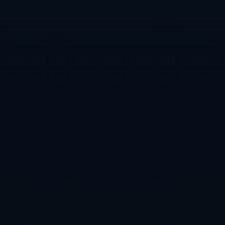
碑，长期运作的平台在网络上有较为清晰的正负面评
价，而临时搭建的站点往往只有夸大宣传。再次是是否
存在不合理优惠与噱头，例如极端夸张的赠金比例、承
诺稳赚不赔的“内幕方案”等，往往与真正的官方形象相
悖。最后是隐私与安全提示是否完善，包括对风险自行
承担的声明、合理的投注限额，以及鼓励理性娱乐而非
诱导赌徒思维的文案。
在“哪个好”的争论之外 理性才是核心