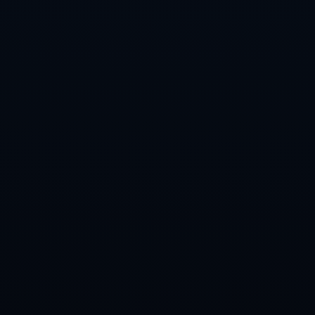
2026世界杯盘口APP下载
2026-08-07
米兰黄金时代阵容
2026-08-07
FIFA年度大奖揭晓在即，世界足球先生花落谁家？
2026-08-07