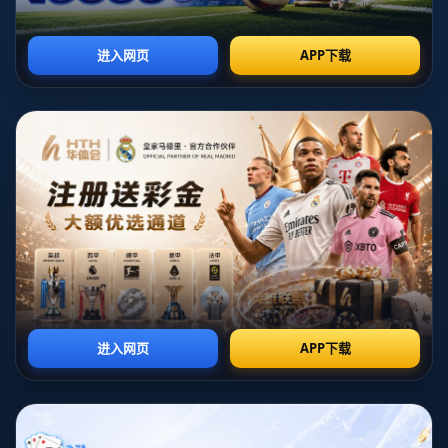
Fahima Khatun
Senior Cleaner