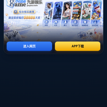
Alamgir Hossain
Senior Cleaner