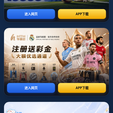
每逢世界杯开赛 无论是死忠老球迷 还是临时入坑的新手
都会被赛场内外的信息洪流淹没 而在这些信息中 世界杯
盘口高清无疑是最容易被讨论也最容易被误解的一个话
题 很多人以为这只是简单的赔率数据或者仅仅是比分预
测 但如果从更高维度来看 它其实是一个集数据分析 观
赛策略 与视觉体验于一体的综合概念 既代表着盘口数据
呈现的清晰度细致度 也意味着在大屏高清画面下对比赛
走势的立体理解
从专业角度看 世界杯盘口本质上是对比赛结果概率的一
种量化表达 而所谓高清 不仅仅指画面分辨率的提升 更
是指盘口信息展示的层次化 精准化 以及与实时比赛画面