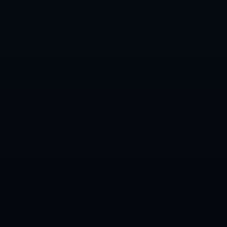
世界杯下注注册入口地址
2026-08-09
栏目导航
关于我们
服务优势
团队介绍
新闻资讯