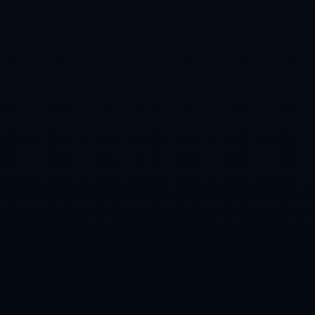
2026世界杯买球安全热门
2026-08-09
2026世界杯滚球哪个好全站
2026-08-09
许利民赛后逗弄杰曼宝宝并与马帝昂家人互动
2026-08-09