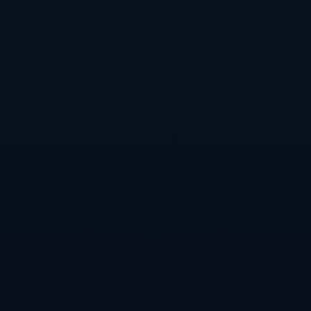
盘口信息 学会从高清画面中验证自己的判断 才是更为稳
妥的方式