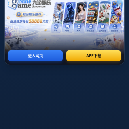
的无缝衔接 在传统观赛模式里 观众往往只是看比分 看
进球 然后凭主观感觉判断双方实力 但在世界杯盘口高清
化的趋势下 观众可以在高质量转播画面中 同时参考即时
盘口变化 即时数据和球员状态 形成一种接近专业分析师
的视角
要理解世界杯盘口高清的核心价值 需要先弄清几个常见
的盘口类型 如让球盘 大小球盘口 以及更细分的角球 牌
数等衍生盘口 在高清信号与多维数据叠加的环境里 让球
盘不再只是一串数字 而是与场面节奏强度高度绑定的大
数据指标 例如 一场小组赛 开赛前亚洲盘口仅给出主队
让0 25 但随着高清直播中中场抢断次数 射门质量和控
球率逐渐倾斜到主队一方 实时盘口可能升到主让0 75
这种变化如果仅看文字 很难体会其背后的节奏差异 但在
4K直播画面和动态图表同步呈现的背景下 观众可以更直
观地感知盘口背后隐含的逻辑