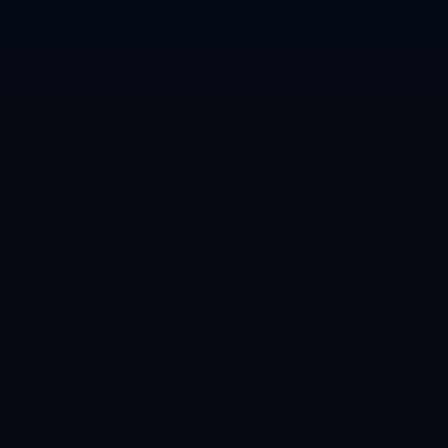
leyu乐鱼体育（aucascrm.com）「阿文力荐」leyu体育官
网登录入口汇聚全球赛事与电竞资...
友情链接
友情链接
热门新闻