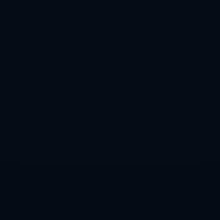
惯自动推荐重点盘口 在高清直播中通过叠加AR图层 实
时显示个人关注的指数变化 又或者利用机器学习模型为
不同类型的玩家生成风险提示报告 这将使观众在享受高
质量画面的同时 获得更贴身的数据信息服务 对于那些既
想看球又希望深度理解比赛进程的人来说 这种结合将成
为新的标配
综合来看 世界杯盘口高清不只是一个单一概念 而是由高
质量赛事画面 精细化实时盘口 多维数据可视化 理性决
策思维共同构成的复杂体系 当我们谈论它时 实际上是在
讨论如何在信息愈加透明的时代 更智慧地观看世界杯 更
冷静地解读比赛 以及在数据与激情之间 找到一个相对平
衡的支点 在这个过程中 任何人都可以从一个只看比分的
普通观众 逐步成长为真正懂得阅读比赛的参与者